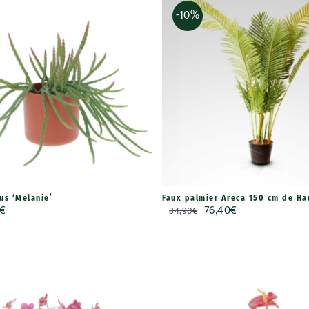
-10%
us ‘Melanie’
Faux palmier Areca 150 cm de Ha
Le
Le
€
76,40
€
84,90
€
prix
prix
initial
actuel
était :
est :
84,90€.
76,40€.