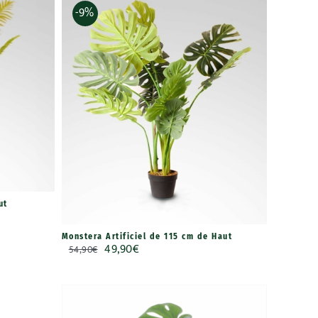
-9%
ut
Monstera Artificiel de 115 cm de Haut
Le
Le
49,90
€
54,90
€
prix
prix
initial
actuel
était :
est :
54,90€.
49,90€.