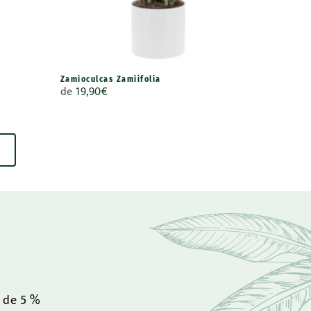
Zamioculcas Zamiifolia
de
19,90
€
n de 5 %