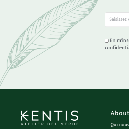
En m'ins
confidentia
About
Qui nou