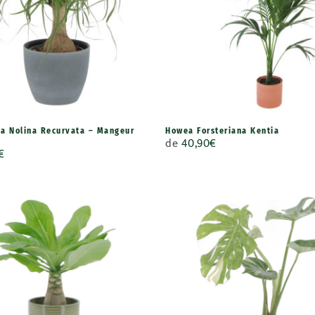
a Nolina Recurvata – Mangeur
Howea Forsteriana Kentia
de
40,90
€
€