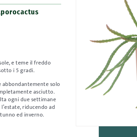
Aporocactus
sole, e teme il freddo
otto i 5 gradi.
re abbondantemente solo
ompletamente asciutto.
olta ogni due settimane
 l’estate, riducendo ad
utunno ed inverno.