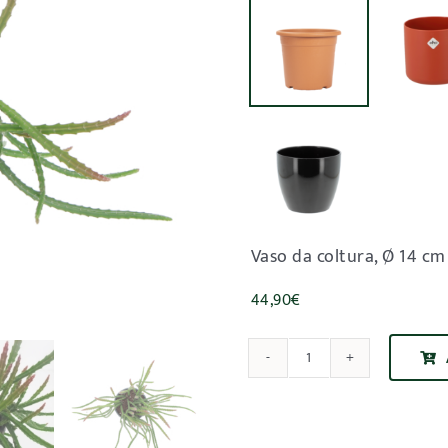

Vaso da coltura, Ø 14 cm
44,90
€
quantité
de
Aporocactus
'Melanie'