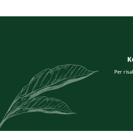
K
Per ris