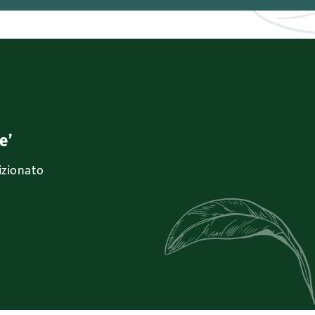
e’
izionato