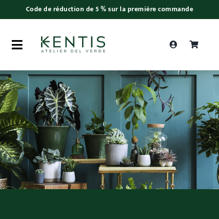
Skip
Code de réduction de 5 % sur la première commande
to
content
Toggle
Navigation
Recherche
de
produits
Saint Valentin
Plantes
Bonsaï
Accessoires