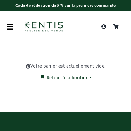
Skip
Code de réduction de 5 % sur la première commande
to
content
Toggle
Navigation
Recherche
de
produits
Votre panier est actuellement vide.
Saint Valentin
Retour à la boutique
Plantes
Bonsaï
Accessoires