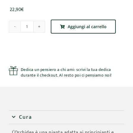
22,90
€
Aggiungi al carrello
Orchidea
Phalaenopsis
Bicolore
quantità
Dedica un pensiero a chi ami: scrivi la tua dedica
durante il checkout. Al resto poi ci pensiamo noi!
Cura
L’Orchidea è una pianta adatta ai principianti e