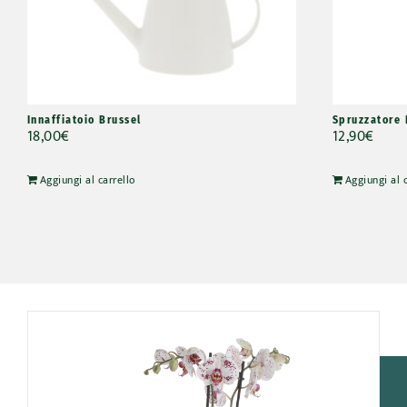
Innaffiatoio Brussel
Spruzzatore 
18,00
€
12,90
€
Aggiungi al carrello
Aggiungi al 