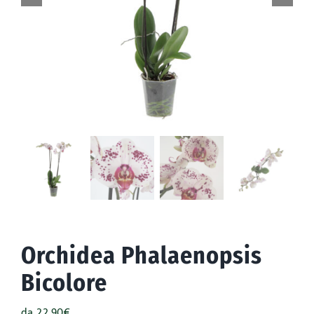
Accessori
Outdoor
Promo
Orchidea Phalaenopsis
Bicolore
da
22,90
€