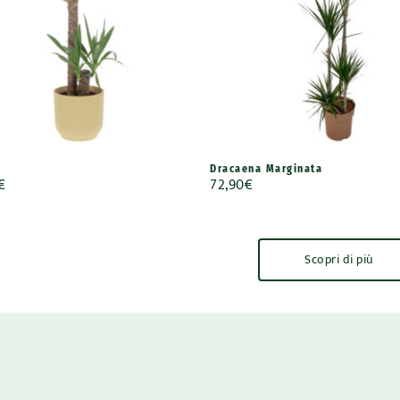
Dracaena Marginata
€
72,90
€
Scopri di più