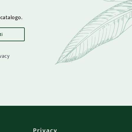
l catalogo.
ivacy
Privacy