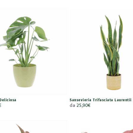
Deliciosa
Sansevieria Trifasciata Laurentii
€
da
25,90
€