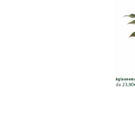
Aglaonema
da
23,90