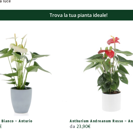
a luce
Trova la tua pianta ideale!
 Bianco – Anturio
Anthurium Andreanum Rosso – An
€
da
23,90
€