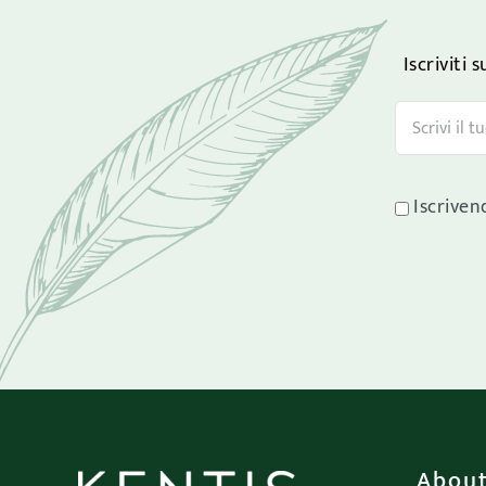
Iscriviti 
Iscriven
About