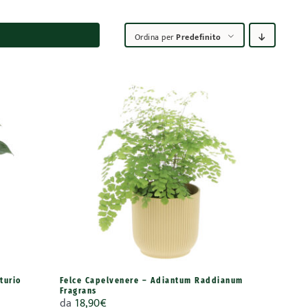
Ordina per
Predefinito
turio
Felce Capelvenere – Adiantum Raddianum
Fragrans
da
18,90
€