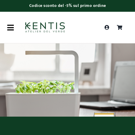
Skip
Codice sconto del -5% sul primo ordine
to
content
Toggle
Navigation
Ricerca
prodotti
Piante da interno
Piante da esterno
Bonsai
Bouquet