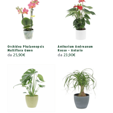
Orchidea Phalaenopsis
Anthurium Andreanum
Multiflora Gwen
Rosso – Anturio
da
25,90
€
da
23,90
€