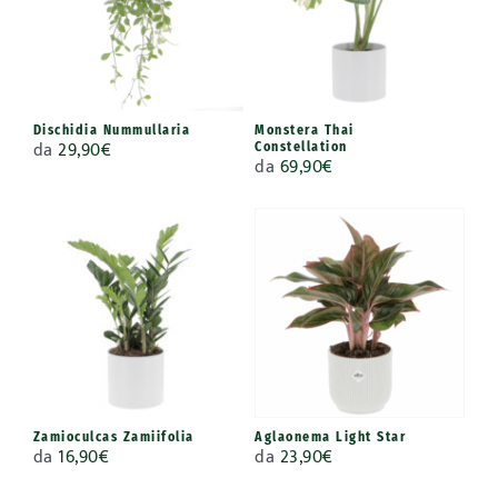
Dischidia Nummullaria
Monstera Thai
da
29,90
€
Constellation
da
69,90
€
Zamioculcas Zamiifolia
Aglaonema Light Star
da
16,90
€
da
23,90
€