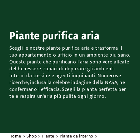
Accessori
Outdoor
Piante purifica aria
Promo
Scegli le nostre piante purifica aria e trasforma il
tuo appartamento o ufficio in un ambiente più sano.
Queste piante che purificano l'aria sono vere alleate
del benessere, capaci di depurare gli ambienti
interni da tossine e agenti inquinanti. Numerose
ricerche, inclusa la celebre indagine della NASA, ne
confermano l'efficacia. Scegli la pianta perfetta per
te e respira un'aria più pulita ogni giorno.
Home
Shop
Piante
Piante da interno