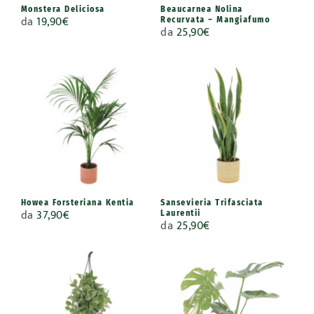
Monstera Deliciosa
Beaucarnea Nolina
da
19,90
€
Recurvata – Mangiafumo
da
25,90
€
Howea Forsteriana Kentia
Sansevieria Trifasciata
da
37,90
€
Laurentii
da
25,90
€