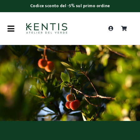
Skip
Codice sconto del -5% sul primo ordine
to
content
Toggle
Navigation
Ricerca
prodotti
Piante da interno
Piante da esterno
Bonsai
Bouquet