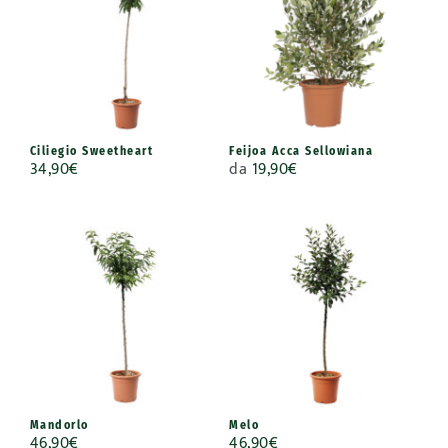
Ciliegio Sweetheart
Feijoa Acca Sellowiana
34,90
€
da
19,90
€
Mandorlo
Melo
46,90
€
46,90
€