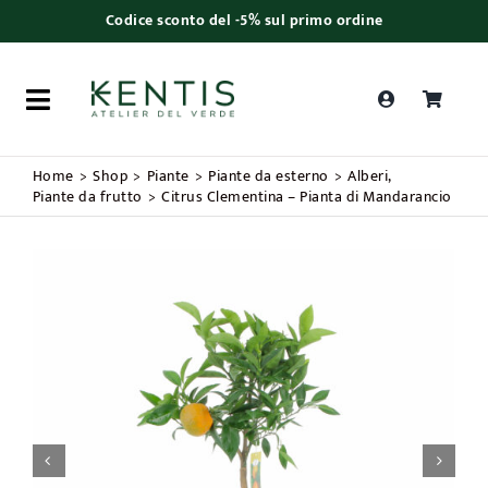
Skip
Codice sconto del -5% sul primo ordine
to
content
Toggle
Navigation
Ricerca
Home
Shop
Piante
Piante da esterno
Alberi
prodotti
Piante da frutto
Citrus Clementina – Pianta di Mandarancio
Piante da interno
Piante da esterno
Bonsai
Bouquet

