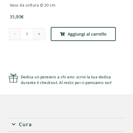
Vaso da coltura Ø 20 cm
35,90
€
Aggiungi al carrello
Citrus
Clementina
-
Pianta
di
Mandarancio
quantità
Dedica un pensiero a chi ami: scrivi la tua dedica
durante il checkout. Al resto poi ci pensiamo noi!
Cura