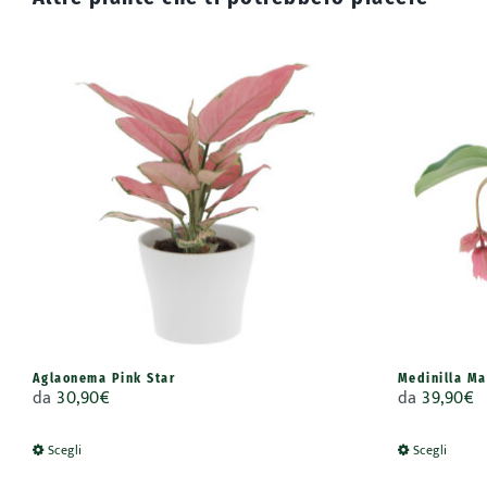
Aglaonema Pink Star
Medinilla Ma
da
30,90
€
da
39,90
€
Scegli
Scegli