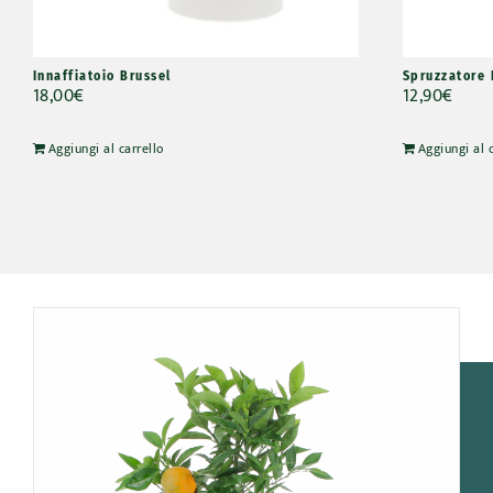
Innaffiatoio Brussel
Spruzzatore 
18,00
€
12,90
€
Aggiungi al carrello
Aggiungi al 