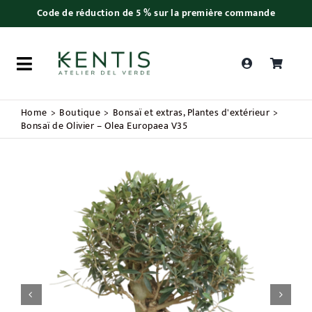
Skip
Code de réduction de 5 % sur la première commande
to
content
Toggle
Navigation
Recherche
Home
Boutique
Bonsaï et extras
Plantes d'extérieur
de
Bonsaï de Olivier – Olea Europaea V35
produits
Saint Valentin
Plantes
Bonsaï
Accessoires

