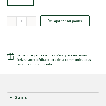
Ajouter au panier
quantité
de
Bonsaï
de
Olivier
-
Olea
Dédiez une pensée à quelqu’un que vous aimez :
Europaea
écrivez votre dédicace lors de la commande. Nous
nous occupons du reste!
V35
Soins