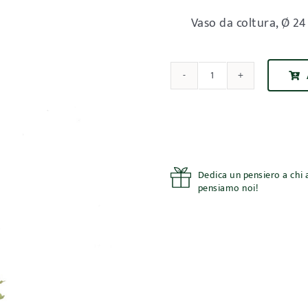
Vaso da coltura, Ø 2
Susino
Nano
quantità
Dedica un pensiero a chi a
pensiamo noi!