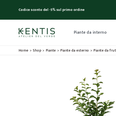
Skip
to
Codice sconto del -5% sul primo ordine
content
Piante da interno
Home
Shop
Piante
Piante da esterno
Piante da fru