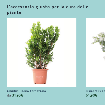
L'accessorio giusto per la cura delle
piante
Arbutus Unedo Corbezzolo
Lisianthus e
da
31,90
€
64,90
€