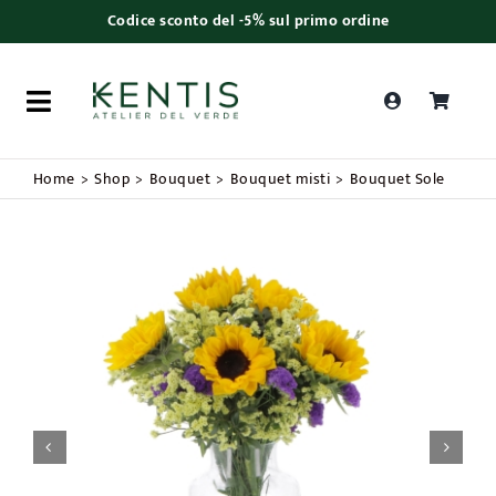
Skip
Codice sconto del -5% sul primo ordine
to
content
Toggle
Navigation
Ricerca
Home
Shop
Bouquet
Bouquet misti
Bouquet Sole
prodotti
Piante da interno
Piante da esterno
Bonsai


Bouquet