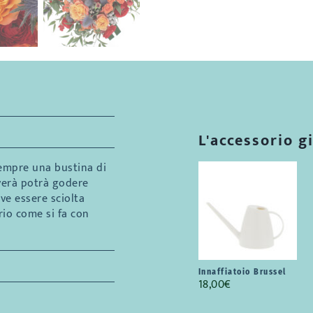
L'accessorio g
empre una bustina di
verà potrà godere
eve essere sciolta
rio come si fa con
Innaffiatoio Brussel
18,00
€