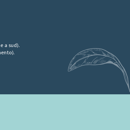
e a sud).
mento).