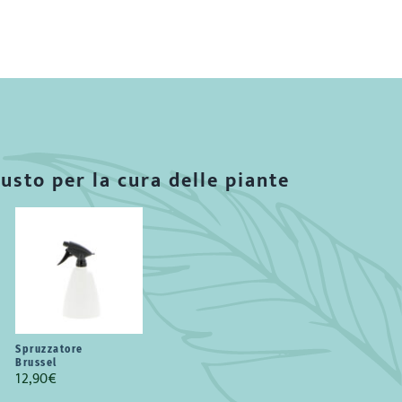
iusto per la cura delle piante
Spruzzatore
Brussel
12,90
€