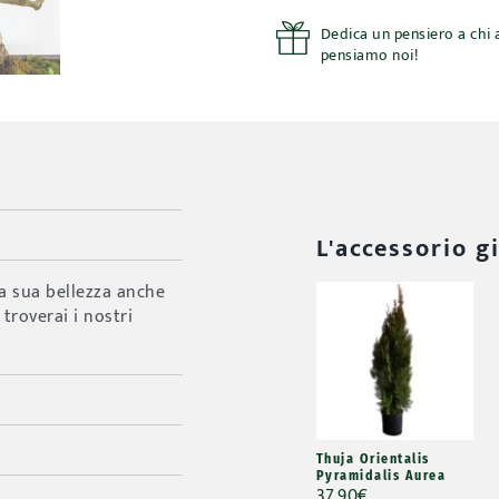
Europaea
V35
Dedica un pensiero a chi a
quantità
pensiamo noi!
L'accessorio g
la sua bellezza anche
 troverai i nostri
Thuja Orientalis
Pyramidalis Aurea
37,90
€