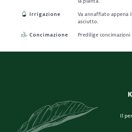
la pianta.
Irrigazione
Va annaffiato appena il
asciutto.
Concimazione
Predilige concimazioni
K
Il pe