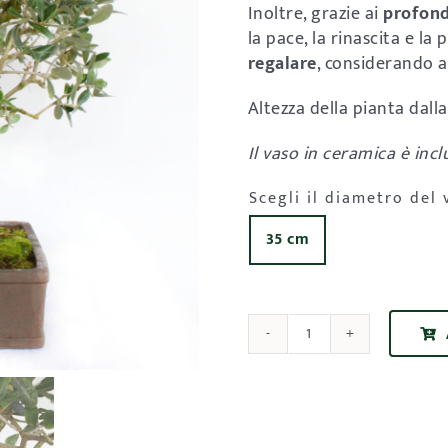
Inoltre, grazie ai
profond
la pace, la rinascita e la
regalare
, considerando 
Altezza della pianta dall
Il vaso in ceramica è incl
Scegli il diametro del 
35 cm

Bonsai
di
Olivo
-
Olea