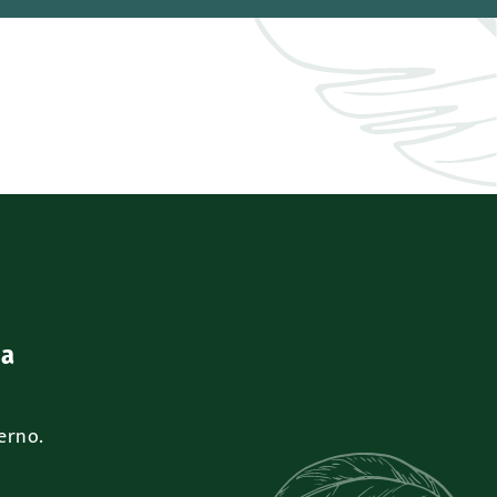
ea
verno.