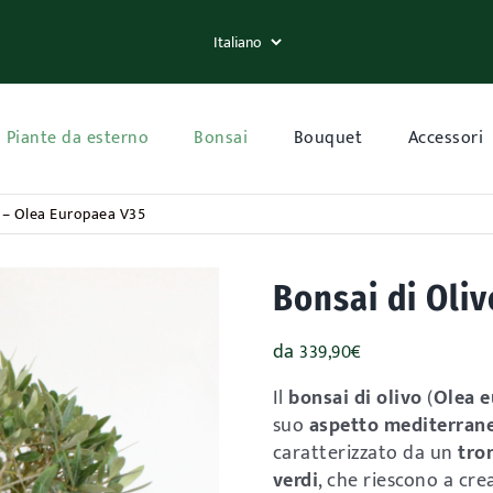
Piante da esterno
Bonsai
Bouquet
Accessori
o – Olea Europaea V35
Bonsai di Oli
da
339,90
€
Il
bonsai di olivo
(
Olea 
suo
aspetto mediterraneo
caratterizzato da un
tro
verdi
, che riescono a cre