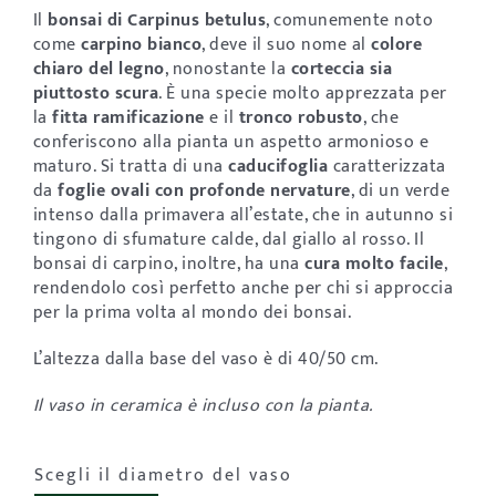
Il
bonsai di Carpinus betulus
, comunemente noto
come
carpino bianco
, deve il suo nome al
colore
chiaro del legno
, nonostante la
corteccia sia
piuttosto scura
. È una specie molto apprezzata per
la
fitta ramificazione
e il
tronco robusto
, che
conferiscono alla pianta un aspetto armonioso e
maturo. Si tratta di una
caducifoglia
caratterizzata
da
foglie ovali con profonde nervature
, di un verde
intenso dalla primavera all’estate, che in autunno si
tingono di sfumature calde, dal giallo al rosso. Il
bonsai di carpino, inoltre, ha una
cura molto facile
,
rendendolo così perfetto anche per chi si approccia
per la prima volta al mondo dei bonsai.
L’altezza dalla base del vaso è di 40/50 cm.
Il vaso in ceramica è incluso con la pianta.
Scegli il diametro del vaso