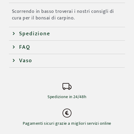
Scorrendo in basso troverai i nostri consigli di
cura per il bonsai di carpino.
Spedizione
FAQ
Vaso
Spedizione in 24/48h
Pagamenti sicuri grazie a migliori servizi online