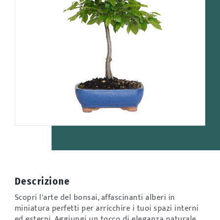
Descrizione
Scopri l'arte del bonsai, affascinanti alberi in
miniatura perfetti per arricchire i tuoi spazi interni
ed esterni. Aggiungi un tocco di eleganza naturale