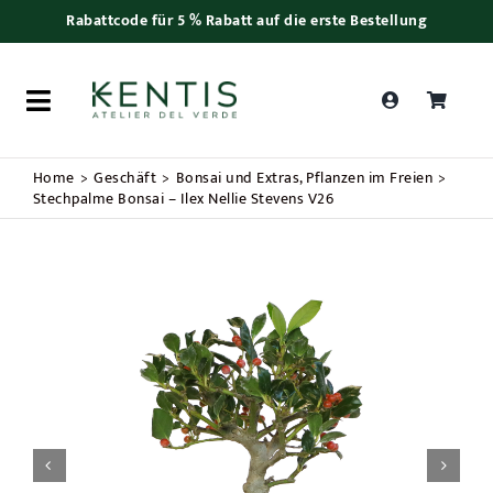
Skip
Rabattcode für 5 % Rabatt auf die erste Bestellung
to
content
Toggle
Navigation
Products
Home
Geschäft
Bonsai und Extras
Pflanzen im Freien
search
Stechpalme Bonsai – Ilex Nellie Stevens V26
Frauentag
Pflanzen
Bonsai
Zubehör

