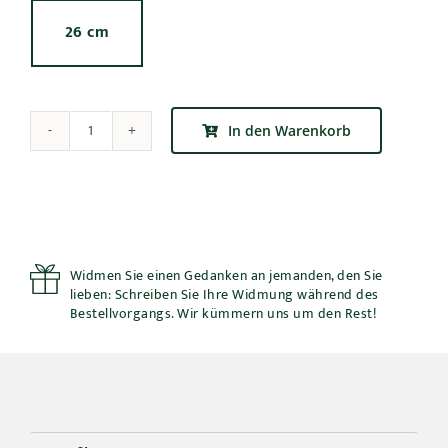
26 cm

In den Warenkorb
Stechpalme
Bonsai
–
Ilex
Nellie
Stevens
V26
Widmen Sie einen Gedanken an jemanden, den Sie
Menge
lieben: Schreiben Sie Ihre Widmung während des
Bestellvorgangs. Wir kümmern uns um den Rest!