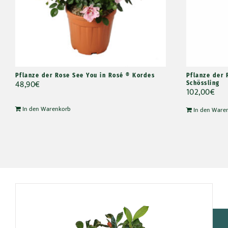
Pflanze der Rose See You in Rosé ® Kordes
Pflanze der 
48,90
€
Schössling
102,00
€
In den Warenkorb
In den Ware