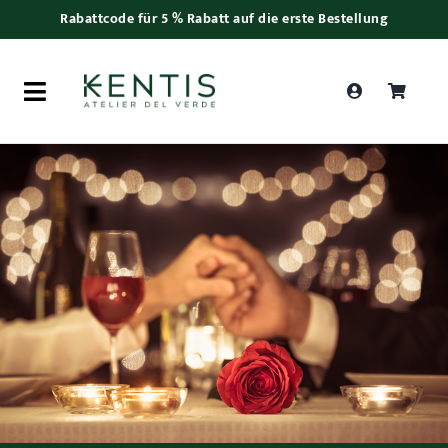
Skip
Rabattcode für 5 % Rabatt auf die erste Bestellung
to
content
Toggle
Navigation
Products
search
Frauentag
Pflanzen
Bonsai
Zubehör