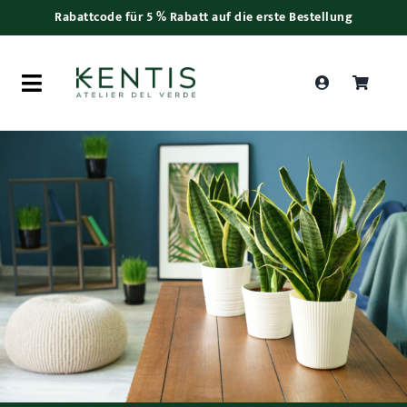
Skip
Rabattcode für 5 % Rabatt auf die erste Bestellung
to
content
Toggle
Navigation
Products
search
Frauentag
Pflanzen
Bonsai
Zubehör