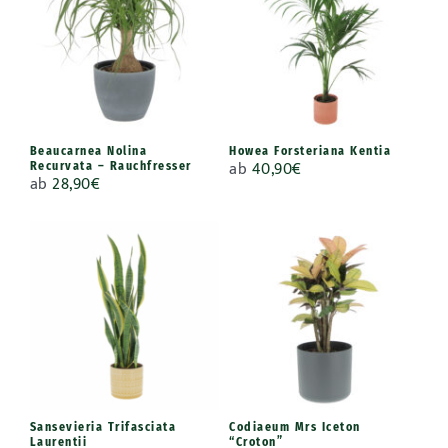
Beaucarnea Nolina
Howea Forsteriana Kentia
ab
40,90
€
Recurvata – Rauchfresser
ab
28,90
€
Sansevieria Trifasciata
Codiaeum Mrs Iceton
Laurentii
“Croton”