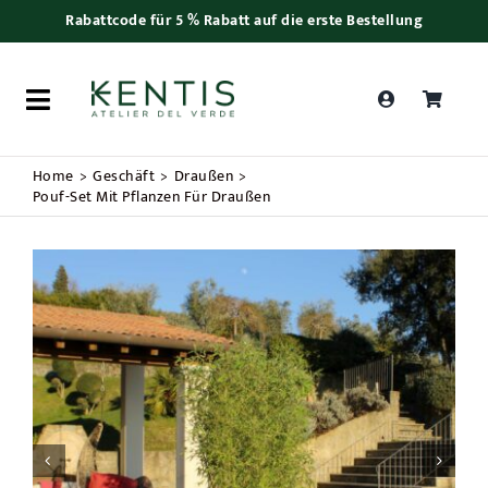
Skip
Rabattcode für 5 % Rabatt auf die erste Bestellung
to
content
Toggle
Navigation
Products
Home
Geschäft
Draußen
search
Pouf-Set Mit Pflanzen Für Draußen
Frauentag
Pflanzen
Bonsai
Zubehör

