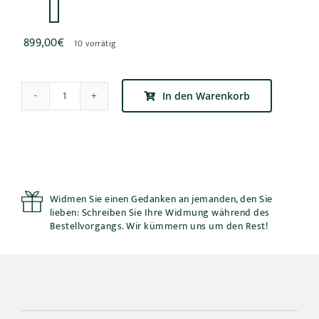

899,00
€
10 vorrätig
In den Warenkorb
Pouf-
Set
Mit
Pflanzen
Für
Draußen
Menge
Widmen Sie einen Gedanken an jemanden, den Sie
lieben: Schreiben Sie Ihre Widmung während des
Bestellvorgangs. Wir kümmern uns um den Rest!