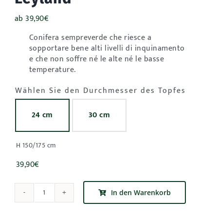
ab
39,90
€
Conifera sempreverde che riesce a
sopportare bene alti livelli di inquinamento
e che non soffre né le alte né le basse
temperature.
Wählen Sie den Durchmesser des Topfes
24 cm
30 cm

H 150/175 cm
39,90
€
In den Warenkorb
Cupressocyparis
Leylandii