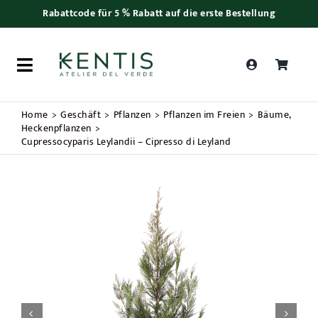
Skip
Rabattcode für 5 % Rabatt auf die erste Bestellung
to
content
Toggle
Navigation
Products
Home
Geschäft
Pflanzen
Pflanzen im Freien
Bäume
search
Heckenpflanzen
Cupressocyparis Leylandii – Cipresso di Leyland
Frauentag
Pflanzen
Bonsai
Zubehör

