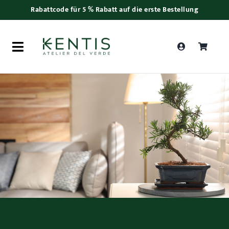
Skip
Rabattcode für 5 % Rabatt auf die erste Bestellung
to
content
Toggle
Navigation
Products
search
Frauentag
Pflanzen
Bonsai
Zubehör