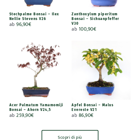
Stechpalme Bonsai – Ilex
Zanthoxylum piperitum
Nellie Stevens V26
Bonsai – Sichuanpfeffer
ab
96,90
€
V30
ab
100,90
€
Acer Palmatum Yamamomiji
Apfel Bonsai – Malus
Bonsai – Ahorn V24,5
Evereste V21
ab
259,90
€
ab
86,90
€
Scopri di più