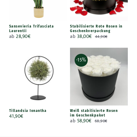
Sansevieria Trifasciata
Stabilisierte Rote Rosen in
Laurentii
Geschenkverpackung
ab
28,90
€
ab
38,00
€
44,90
€
-15%
Tillandsia Ionantha
Weiß stabilisierte Rosen
41,90
€
im Geschenkpaket
ab
58,90
€
68,90
€