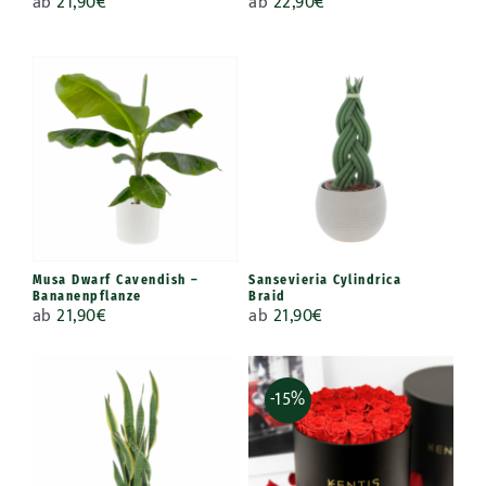
ab
21,90
€
ab
22,90
€
Musa Dwarf Cavendish –
Sansevieria Cylindrica
Bananenpflanze
Braid
ab
21,90
€
ab
21,90
€
-15%