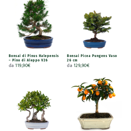
Bonsai di Pinus Halepensis
Bonsai Picea Pungens Vaso
– Pino di Aleppo V26
26 cm
da
119,90
€
da
129,90
€