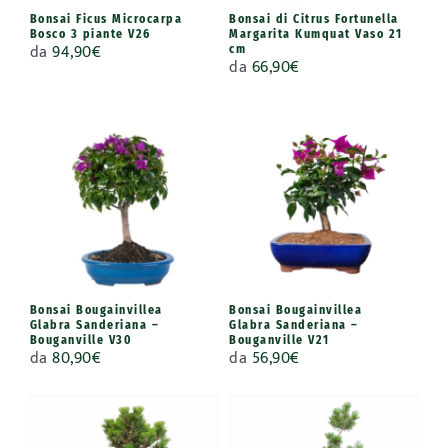
Bonsai Ficus Microcarpa
Bonsai di Citrus Fortunella
Bosco 3 piante V26
Margarita Kumquat Vaso 21
da
94,90
€
cm
da
66,90
€
Bonsai Bougainvillea
Bonsai Bougainvillea
Glabra Sanderiana –
Glabra Sanderiana –
Bouganville V30
Bouganville V21
da
80,90
€
da
56,90
€