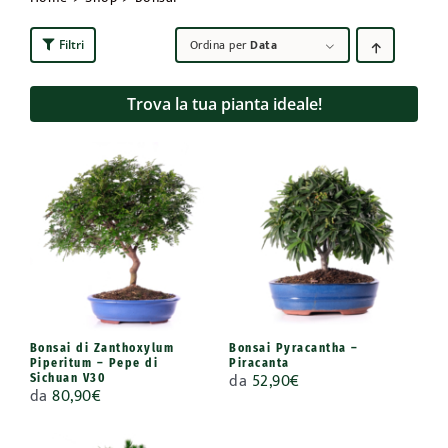
Ordina per
Data
Filtri
Trova la tua pianta ideale!
Bonsai di Zanthoxylum
Bonsai Pyracantha –
Piperitum – Pepe di
Piracanta
da
52,90
€
Sichuan V30
da
80,90
€