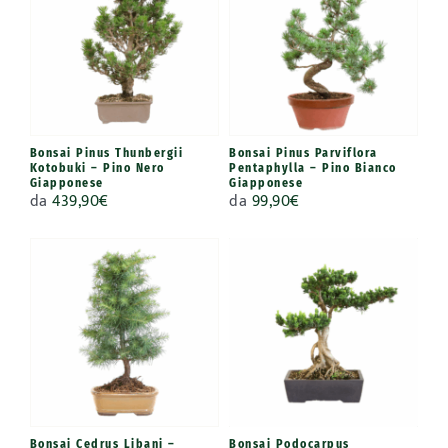
Bonsai Pinus Thunbergii
Bonsai Pinus Parviflora
Kotobuki – Pino Nero
Pentaphylla – Pino Bianco
Giapponese
Giapponese
da
439,90
€
da
99,90
€
Bonsai Cedrus Libani –
Bonsai Podocarpus